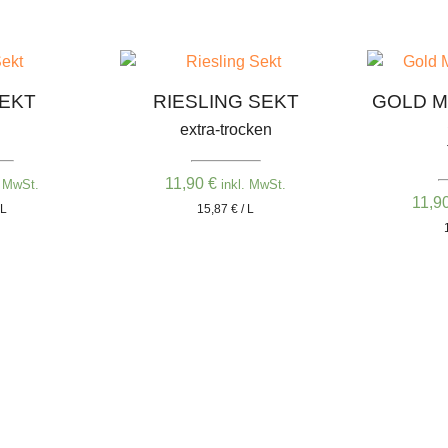
SEKT
RIESLING SEKT
GOLD M
extra-trocken
11,90
€
. MwSt.
inkl. MwSt.
11,9
 L
15,87 € / L