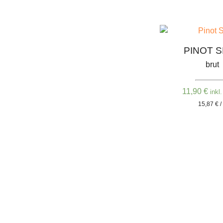
PINOT 
brut
11,90
€
inkl
15,87 € /