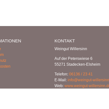
MATIONEN
KONTAKT
e
Weingut Willersinn
um
Auf der Peterswiese 6
hutz
55271 Stadecken-Elsheim
kosten
Telefon:
06136 / 23 41
E-Mail:
info@weingut-willersin
Web:
www.weingut-willersinn.d
ag widerrufen