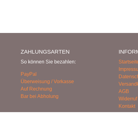
ZAHLUNGSARTEN
INFOR
So können Sie bezahlen:
Startseit
Impress
PayPal
Datensc
Überweisung / Vorkasse
Versand
Auf Rechnung
AGB
Bar bei Abholung
Widerruf
Kontakt
Vertr