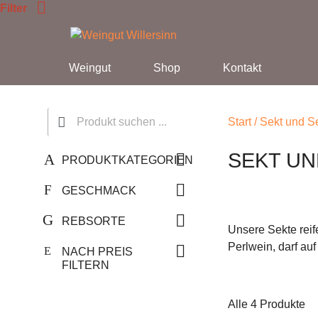
Weiter
Filter
zum
Inhalt
Weingut
Shop
Kontakt
Start
/ Sekt und S
SEKT U
PRODUKTKATEGORIEN
GESCHMACK
REBSORTE
Unsere Sekte reif
Perlwein, darf auf
NACH PREIS
FILTERN
Alle 4 Produkte