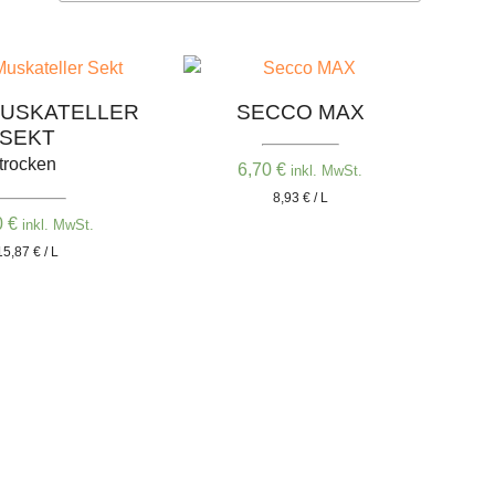
USKATELLER
SECCO MAX
SEKT
trocken
6,70
€
inkl. MwSt.
8,93 € / L
0
€
inkl. MwSt.
15,87 € / L