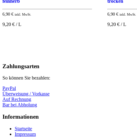
feinherb
trocken
6,90
€
6,90
€
inkl. MwSt.
inkl. MwSt.
9,20 € / L
9,20 € / L
Nach
oben
Zahlungsarten
So können Sie bezahlen:
PayPal
Überweisung / Vorkasse
Auf Rechnung
Bar bei Abholung
Informationen
Startseite
Impressum