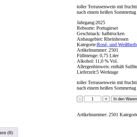
toller Terrassenwein mit fruch
nach einem heißen Sommertag
Jahrgang:
2025
Rebsorte:
Portugieser
Geschmack:
halbtrocken
Anbaugebiet:
Rheinhessen
Kategorie:
Rosé- und Weißherb
Artikelnummer:
2501
Füllmenge:
0,75 Liter
Alkohol:
11,0 % Vol.
Allergenhinweis:
enthält Sulfit
Lieferzeit:
5 Werktage
toller Terrassenwein mit fruch
nach einem heißen Sommertag
Portugieser
In den Waren
Weißherbst
Menge
Artikelnummer:
2501
Kategori
en (0)