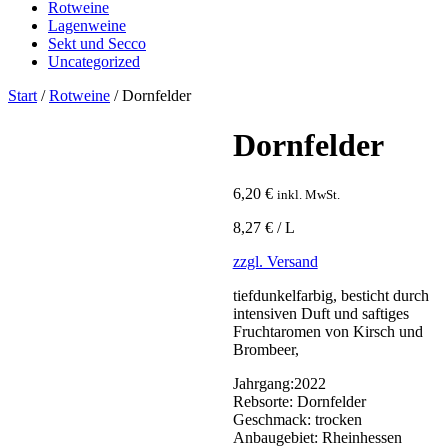
Rotweine
Lagenweine
Sekt und Secco
Uncategorized
Start
/
Rotweine
/ Dornfelder
Dornfelder
6,20
€
inkl. MwSt.
8,27 € / L
zzgl. Versand
tiefdunkelfarbig, besticht durch
intensiven Duft und saftiges
Fruchtaromen von Kirsch und
Brombeer,
Jahrgang:
2022
Rebsorte:
Dornfelder
Geschmack:
trocken
Anbaugebiet:
Rheinhessen