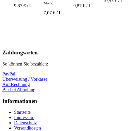
10,53 € / L
MwSt.
9,87 € / L
9,87 € / L
7,07 € / L
Nach
oben
Zahlungsarten
So können Sie bezahlen:
PayPal
Überweisung / Vorkasse
Auf Rechnung
Bar bei Abholung
Informationen
Startseite
Impressum
Datenschutz
Versandkosten